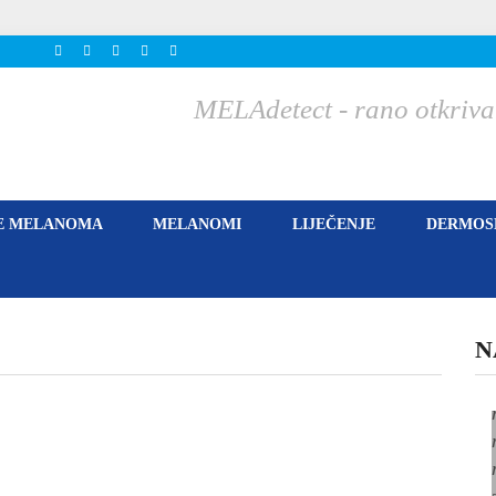
MELAdetect - rano otkriva
E MELANOMA
MELANOMI
LIJEČENJE
DERMOSK
N