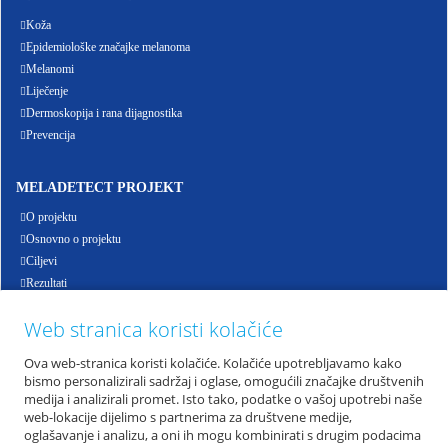
Koža
Epidemiološke značajke melanoma
Melanomi
Liječenje
Dermoskopija i rana dijagnostika
Prevencija
MELADETECT PROJEKT
O projektu
Osnovno o projektu
Ciljevi
Rezultati
Događanja
Web stranica koristi kolačiće
Partneri
Q&A
Ova web-stranica koristi kolačiće. Kolačiće upotrebljavamo kako
E-health
bismo personalizirali sadržaj i oglase, omogućili značajke društvenih
medija i analizirali promet. Isto tako, podatke o vašoj upotrebi naše
web-lokacije dijelimo s partnerima za društvene medije,
MELADETECT KONTAKT
oglašavanje i analizu, a oni ih mogu kombinirati s drugim podacima