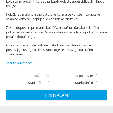
Ljudevita Posavskog 7 A, 23 000 Zadar
koje ste im pružili ili koje su prikupili dok ste upotrebljavali njihove
usluge.
+385 23 300 830
info@meladetect.com
Kolačići su male tekstne datoteke kojima se koriste internetske
stranice kako bi unaprijedile korisničko iskustvo.
PROJEKT ZA RANO OTKRIVANJE MELANOMA KOŽE, SLUZNICE I OKA
Zakon dopušta spremanje kolačića na vaš uređaj ako je izričito
potreban za rad stranice. Za sve ostale vrste kolačića potrebno nam
je vaše dopuštenje.
Ove stranice koriste različite vrste kolačića. Neke kolačiće
postavljaju usluge trećih strana koje se prikazuju na našim
stranicama.
Zaštita privatnosti
Nužni
Za postavke
Statistički
Marketinški
Sva prava pridržana 2026 Zavod za javno zdravstvo Zadar
|
Design & CMS: Sistemi.hr
PRIHVAĆAM
Opći uvjeti korištenja
|
Zaštita osobnih podataka