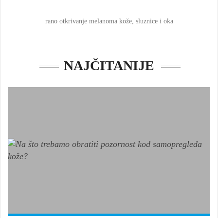
rano otkrivanje melanoma kože, sluznice i oka
NAJČITANIJE