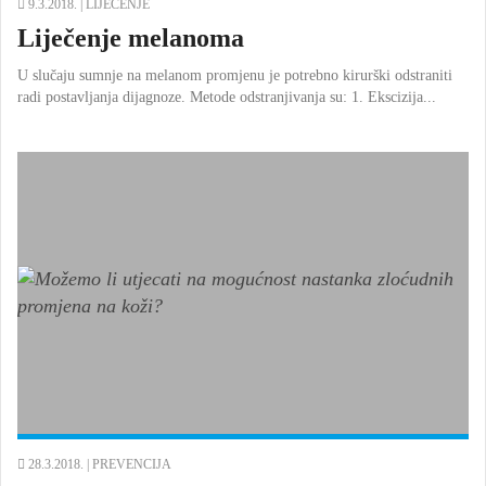
9.3.2018. |
LIJEČENJE
Liječenje melanoma
U slučaju sumnje na melanom promjenu je potrebno kirurški odstraniti
radi postavljanja dijagnoze. Metode odstranjivanja su: 1. Ekscizija...
28.3.2018. |
PREVENCIJA