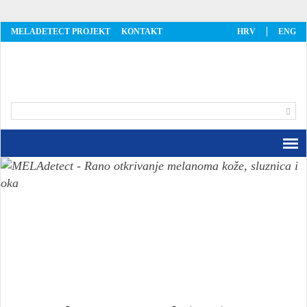
MELADETECT PROJEKT
KONTAKT
HRV
ENG
MelaDetect