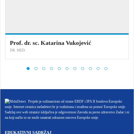
Prof. dr. sc. Katarina Vukojević
DR. MED.
Projekt je sufinanciran od strane ERDF i IPA II fondova Europske
unije. Internet stranica meladetect.hr je realizirana i izrađena uz pomoć Europske unije.
Sadržaj ove web stranice isključiva je odgovornost Zavoda za javno zdravstvo Zadar i ni
na koji način se ne može smatrati odrazom stavova Europske unije.
EDUKATIVNI SADRŽAJ