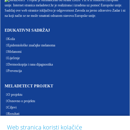
Projekt je sufinanciran od strane ERDF i IPA II fondova Europske
unije. Internet stranica meladetect.hr je realizirana i izrađena uz pomoć Europske unije.
Sadržaj ove web stranice isključiva je odgovornost Zavoda za javno zdravstvo Zadar i ni
na koji način se ne može smatrati odrazom stavova Europske unije.
EDUKATIVNI SADRŽAJ
Koža
Epidemiološke značajke melanoma
Melanomi
Liječenje
Dermoskopija i rana dijagnostika
Prevencija
MELADETECT PROJEKT
O projektu
Osnovno o projektu
Ciljevi
Rezultati
Događanja
Web stranica koristi kolačiće
Partneri