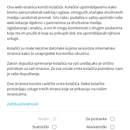
Q&A
Ova web-stranica koristi kolačiće. Kolačiće upotrebljavamo kako
E-health
bismo personalizirali sadržaj i oglase, omogućili značajke društvenih
medija i analizirali promet. Isto tako, podatke o vašoj upotrebi naše
web-lokacije dijelimo s partnerima za društvene medije,
MELADETECT KONTAKT
oglašavanje i analizu, a oni ih mogu kombinirati s drugim podacima
koje ste im pružili ili koje su prikupili dok ste upotrebljavali njihove
Ljudevita Posavskog 7 A, 23 000 Zadar
usluge.
+385 23 300 830
Kolačići su male tekstne datoteke kojima se koriste internetske
info@meladetect.com
stranice kako bi unaprijedile korisničko iskustvo.
PROJEKT ZA RANO OTKRIVANJE MELANOMA KOŽE, SLUZNICE I OKA
Zakon dopušta spremanje kolačića na vaš uređaj ako je izričito
potreban za rad stranice. Za sve ostale vrste kolačića potrebno nam
je vaše dopuštenje.
Ove stranice koriste različite vrste kolačića. Neke kolačiće
postavljaju usluge trećih strana koje se prikazuju na našim
stranicama.
Zaštita privatnosti
Nužni
Za postavke
Statistički
Marketinški