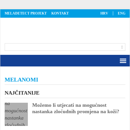
MELADETECT PROJEKT
KONTAKT
HRV
ENG
MelaDetect
MELANOMI
NAJČITANIJE
Možemo li utjecati na mogućnost
nastanka zloćudnih promjena na koži?